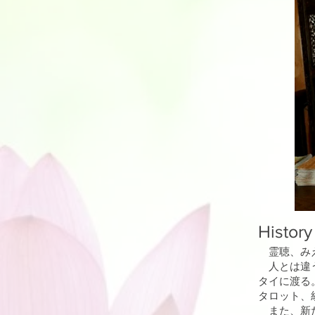
History
霊聴、み
人とは違う
タイに渡る
タロット、
また、新た