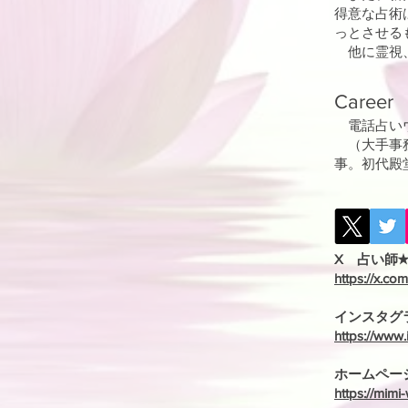
得意な占術
っとさせる
他に霊視、
Ca
reer
電話占い
（大手事務
事。初代殿
X 占い師
https://x.co
インスタグ
https://ww
ホームペー
https://mimi