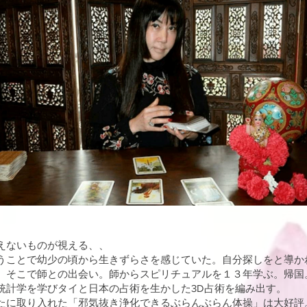
えないものが視える、、
ことで幼少の頃から生きずらさを感じていた。自分探しをと導か
。そこで師との出会い。師からスピリチュアルを１３年学ぶ。帰
統計学を学びタイと日本の占術を生かした3D占術を編み出す。
に取り入れた「邪気抜き浄化できるぶらんぶらん体操」は大好評