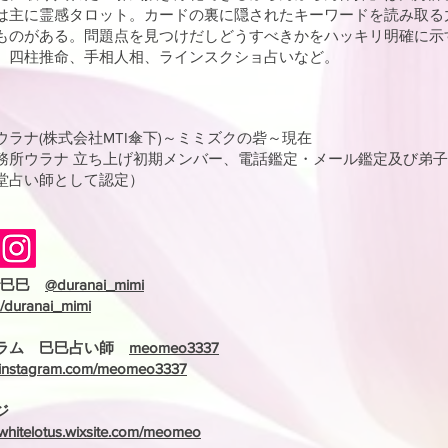
は主に霊感タロット。カードの裏に隠されたキーワードを読み取る
ものがある。問題点を見つけだしどうすべきかをハッキリ明確に示
四柱推命、手相人相、ラインスクショ占いなど。
ウラナ(株式会社MTI傘下)～ミミズクの砦～現在
所ウラナ 立ち上げ初期メンバー、電話鑑定・メール鑑定及び弟子
堂占い師として認定）
★巳巳
@duranai_mimi
m/duranai_mimi
ラム 巳巳占い師
meomeo3337
w.instagram.com/meomeo3337
ジ
-whitelotus.wixsite.com/meomeo