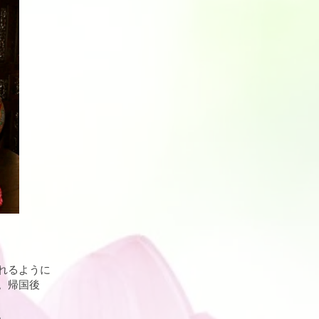
れるように
国。帰国後
。