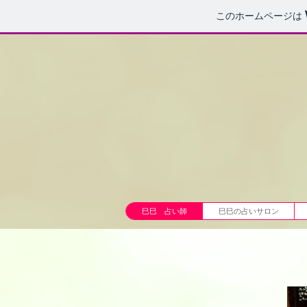
このホームページは
巳巳 占い師
巳巳の占いサロン